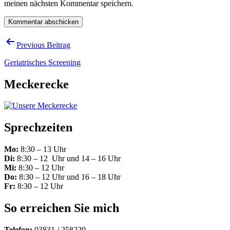
meinen nächsten Kommentar speichern.
Beitragsnavigation
Previous Beitrag
Geriatrisches Screening
Meckerecke
Sprechzeiten
Mo:
8:30 – 13 Uhr
Di:
8:30 – 12 Uhr und 14 – 16 Uhr
Mi:
8:30 – 12 Uhr
Do:
8:30 – 12 Uhr und 16 – 18 Uhr
Fr:
8:30 – 12 Uhr
So erreichen Sie mich
Telefon:
03831 / 258229