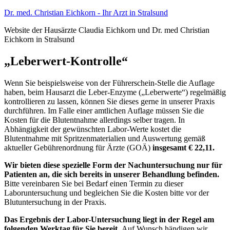
Zum
Dr. med. Christian Eichkorn - Ihr Arzt in Stralsund
Inhalt
Website der Hausärzte Claudia Eichkorn und Dr. med Christian
springen
Eichkorn in Stralsund
„Leberwert-Kontrolle“
Wenn Sie beispielsweise von der Führerschein-Stelle die Auflage
haben, beim Hausarzt die Leber-Enzyme („Leberwerte“) regelmäßig
kontrollieren zu lassen, können Sie dieses gerne in unserer Praxis
durchführen. Im Falle einer amtlichen Auflage müssen Sie die
Kosten für die Blutentnahme allerdings selber tragen. In
Abhängigkeit der gewünschten Labor-Werte kostet die
Blutentnahme mit Spritzenmaterialien und Auswertung gemäß
aktueller Gebührenordnung für Ärzte (GOÄ)
insgesamt € 22,11.
Wir bieten diese spezielle Form der Nachuntersuchung nur für
Patienten an, die sich bereits in unserer Behandlung befinden.
Bitte vereinbaren Sie bei Bedarf einen Termin zu dieser
Laboruntersuchung und begleichen Sie die Kosten bitte vor der
Blutuntersuchung in der Praxis.
Das Ergebnis der Labor-Untersuchung liegt in der Regel am
folgenden Werktag für Sie bereit.
Auf Wunsch händigen wir