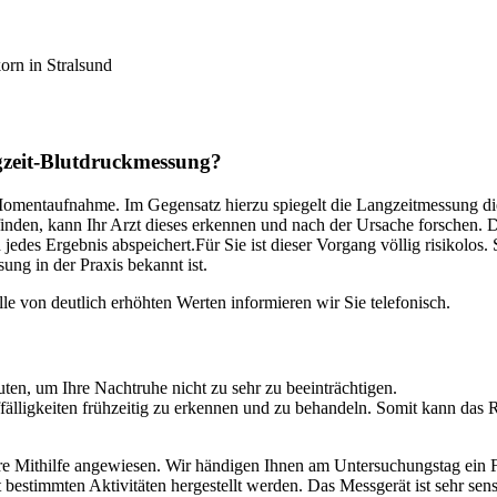
orn in Stralsund
eit-Blutdruckmessung?
 Momentaufnahme. Im Gegensatz hierzu spiegelt die Langzeitmessung die 
finden, kann Ihr Arzt dieses erkennen und nach der Ursache forschen. 
 jedes Ergebnis abspeichert.Für Sie ist dieser Vorgang völlig risikolos
ng in der Praxis bekannt ist.
le von deutlich erhöhten Werten informieren wir Sie telefonisch.
ten, um Ihre Nachtruhe nicht zu sehr zu beeinträchtigen.
fälligkeiten frühzeitig zu erkennen und zu behandeln. Somit kann das
Ihre Mithilfe angewiesen. Wir händigen Ihnen am Untersuchungstag ein F
timmten Aktivitäten hergestellt werden. Das Messgerät ist sehr sensib